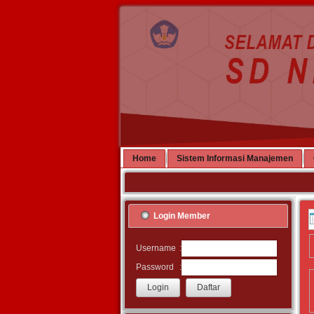
Home
Sistem Informasi Manajemen
Login Member
:
Username
:
Password