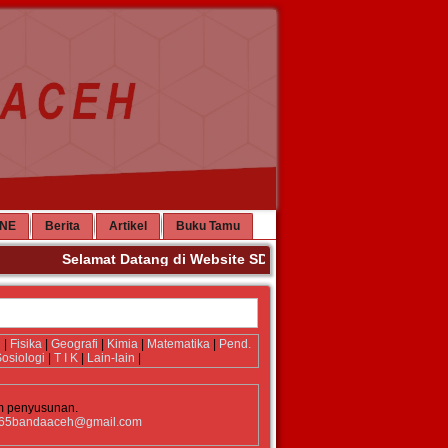
INE
Berita
Artikel
Buku Tamu
Selamat Datang di Website SDN 65 Banda Aceh. Terima K
i
|
Fisika
|
Geografi
|
Kimia
|
Matematika
|
Pend.
osiologi
|
T I K
|
Lain-lain
|
m penyusunan.
i65bandaaceh@gmail.com