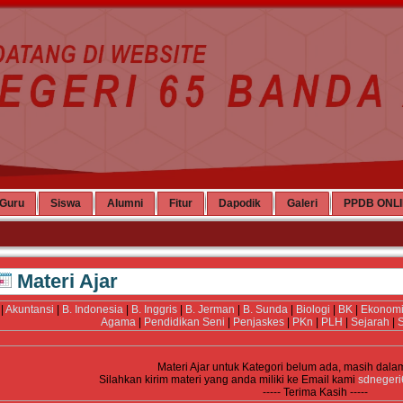
Guru
Siswa
Alumni
Fitur
Dapodik
Galeri
PPDB ONL
Materi Ajar
|
Akuntansi
|
B. Indonesia
|
B. Inggris
|
B. Jerman
|
B. Sunda
|
Biologi
|
BK
|
Ekonom
Agama
|
Pendidikan Seni
|
Penjaskes
|
PKn
|
PLH
|
Sejarah
|
S
Materi Ajar untuk Kategori
belum ada, masih dala
Silahkan kirim materi yang anda miliki ke Email kami
sdneger
----- Terima Kasih -----