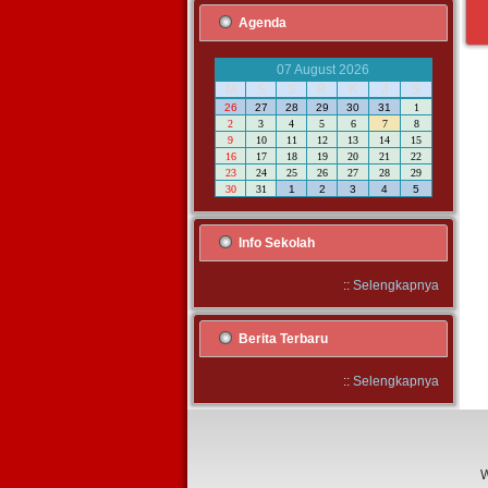
Agenda
07 August 2026
M
S
S
R
K
J
S
26
27
28
29
30
31
1
2
3
4
5
6
7
8
9
10
11
12
13
14
15
16
17
18
19
20
21
22
23
24
25
26
27
28
29
30
31
1
2
3
4
5
Info Sekolah
::
Selengkapnya
Berita Terbaru
::
Selengkapnya
W