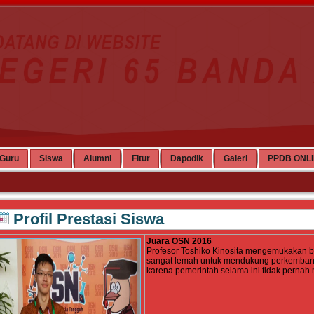
Guru
Siswa
Alumni
Fitur
Dapodik
Galeri
PPDB ONL
Profil Prestasi Siswa
Juara OSN 2016
Profesor Toshiko Kinosita mengemukakan 
sangat lemah untuk mendukung perkemban
karena pemerintah selama ini tidak pernah