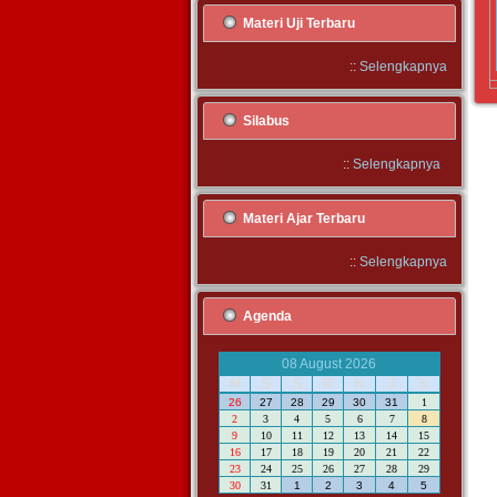
Materi Uji Terbaru
::
Selengkapnya
Silabus
::
Selengkapnya
Materi Ajar Terbaru
::
Selengkapnya
Agenda
08 August 2026
M
S
S
R
K
J
S
26
27
28
29
30
31
1
2
3
4
5
6
7
8
9
10
11
12
13
14
15
16
17
18
19
20
21
22
23
24
25
26
27
28
29
30
31
1
2
3
4
5