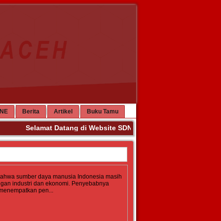
INE
Berita
Artikel
Buku Tamu
Selamat Datang di Website SDN 65 Banda Aceh. Terima Ka
bahwa sumber daya manusia Indonesia masih
gan industri dan ekonomi. Penyebabnya
 menempatkan pen...