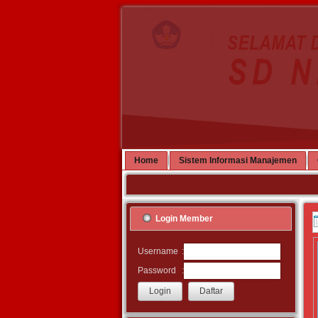
Home
Sistem Informasi Manajemen
Login Member
:
Username
:
Password