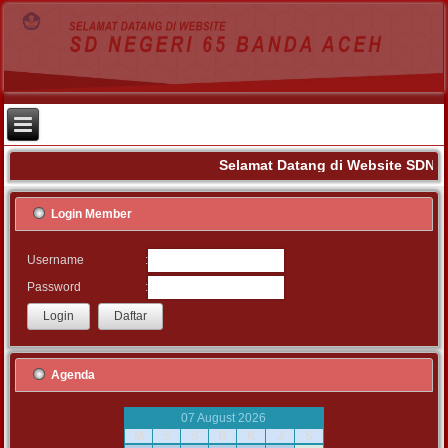
Selamat Datang di Website SDN 6
Login Member
:
Username
:
Password
Agenda
07 August 2026
M
S
S
R
K
J
S