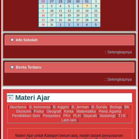
26
27
28
29
30
31
1
2
3
4
5
6
7
8
9
10
11
12
13
14
15
16
17
18
19
20
21
22
23
24
25
26
27
28
29
30
31
1
2
3
4
5
Info Sekolah
::
Selengkapnya
Berita Terbaru
::
Selengkapnya
Materi Ajar
|
Akuntansi
|
B. Indonesia
|
B. Inggris
|
B. Jerman
|
B. Sunda
|
Biologi
|
BK
|
Ekonomi
|
Fisika
|
Geografi
|
Kimia
|
Matematika
|
Pend. Agama
|
Pendidikan Seni
|
Penjaskes
|
PKn
|
PLH
|
Sejarah
|
Sosiologi
|
T I K
|
Lain-lain
|
Materi Ajar untuk Kategori
belum ada, masih dalam penyusunan.