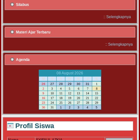
Silabus
::
Selengkapnya
Materi Ajar Terbaru
::
Selengkapnya
Agenda
08 August 2026
M
S
S
R
K
J
S
26
27
28
29
30
31
1
2
3
4
5
6
7
8
9
10
11
12
13
14
15
16
17
18
19
20
21
22
23
24
25
26
27
28
29
30
31
1
2
3
4
5
Profil Siswa