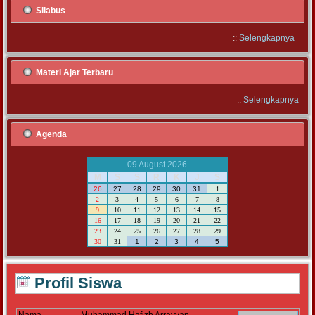
Silabus
::
Selengkapnya
Materi Ajar Terbaru
::
Selengkapnya
Agenda
09 August 2026
M
S
S
R
K
J
S
26
27
28
29
30
31
1
2
3
4
5
6
7
8
9
10
11
12
13
14
15
16
17
18
19
20
21
22
23
24
25
26
27
28
29
30
31
1
2
3
4
5
Profil Siswa