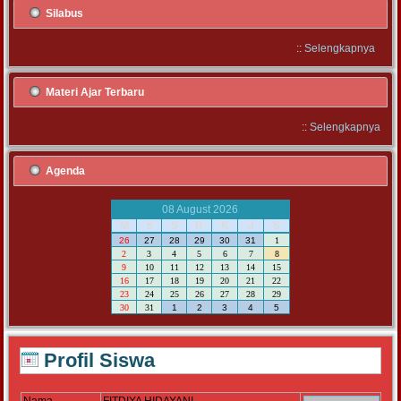
Silabus
::
Selengkapnya
Materi Ajar Terbaru
::
Selengkapnya
Agenda
08 August 2026
M
S
S
R
K
J
S
26
27
28
29
30
31
1
2
3
4
5
6
7
8
9
10
11
12
13
14
15
16
17
18
19
20
21
22
23
24
25
26
27
28
29
30
31
1
2
3
4
5
Profil Siswa