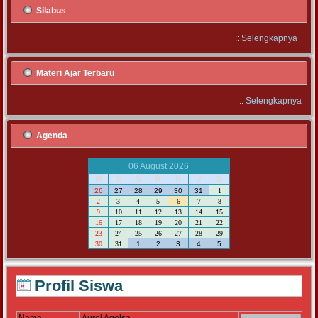
Silabus
::
Selengkapnya
Materi Ajar Terbaru
::
Selengkapnya
Agenda
06 August 2026
M
S
S
R
K
J
S
26
27
28
29
30
31
1
2
3
4
5
6
7
8
9
10
11
12
13
14
15
16
17
18
19
20
21
22
23
24
25
26
27
28
29
30
31
1
2
3
4
5
Profil Siswa