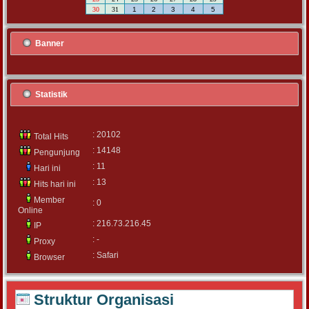
30
31
1
2
3
4
5
Banner
Statistik
: 20102
Total Hits
: 14148
Pengunjung
: 11
Hari ini
: 13
Hits hari ini
Member
: 0
Online
: 216.73.216.45
IP
: -
Proxy
: Safari
Browser
Struktur Organisasi