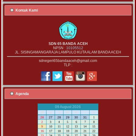
Kontak Kami
SDN 65 BANDA ACEH
NPSN :
10105512
JL. SISINGAMANGARAJA LAMPULO KUTA ALAM BANDA ACEH
sdnegeri65bandaaceh@gmail.com
TLP :
Agenda
09 August 2026
M
S
S
R
K
J
S
26
27
28
29
30
31
1
2
3
4
5
6
7
8
9
10
11
12
13
14
15
16
17
18
19
20
21
22
23
24
25
26
27
28
29