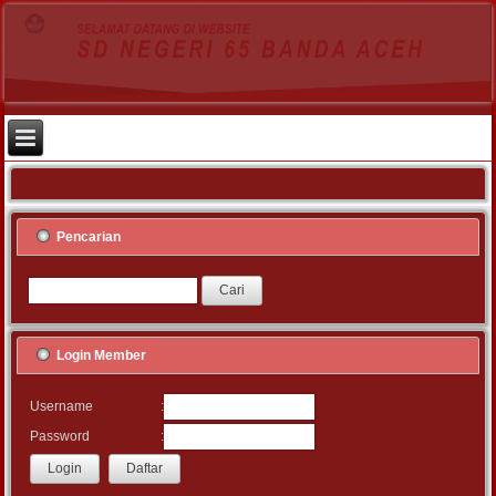
Pencarian
Login Member
:
Username
:
Password